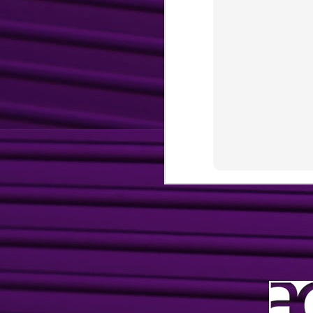
Marketing,
APR
9
Comunicação e
Eventos
André Carvalho Consultoria de
Marketing, Comunicação e
Eventos é uma empresa
direcionada ao diagnóstico e
formulação de soluções
desenvolvendo projetos
F
personalizados e alinhados ao
planejamento estratégico da sua
G
empresa. Com foco no resultado,
re
utilizamos estratégias, soluções
i
criativas e viáveis
ve
financeiramente ao seu negócio,
S
focando vendas.
po
s
J