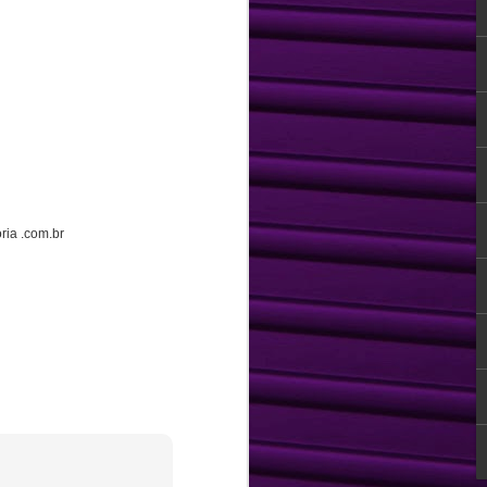
a" promovendo uma sensação de prazer,
to que se inicia a construção de um
guir ao longo da vida, ultrapassando a
ia .com.br