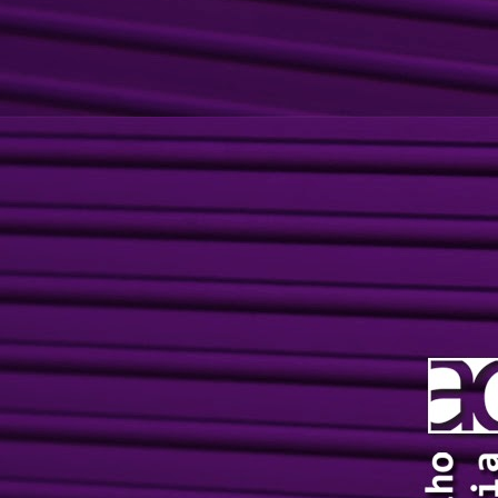
de
ju
2
M
o
Kh
um
co