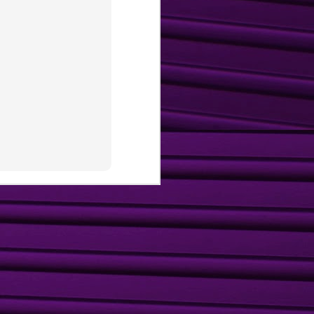
Parar ou seguir?
MAR
9
Marketing na crise!
A economia dá sinais de
instabilidade e divergências nas
interpretações, porém na prática,
muitos já sentem a "dificuldade"
econômica.