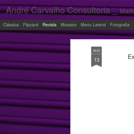
André Carvalho Consultoria _
Mark
Clássica
Flipcard
Revista
Mosaico
Menu Lateral
Fotografia
AUG
Ex
13