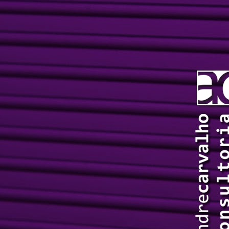
n
a
a
e
h
J
A
a
au
C
Ri
Vo
Fr
M