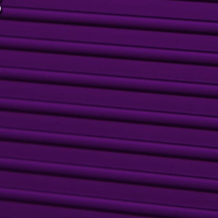
2
Legrand Kids é o novo espaço para eventos infantis que você
procura para realizar o aniversário do seu filho. O Legrand Kids
ferece o que há de melhor para a diversão dos pequenos: equipe de
ecreação especializada, novos brinquedos como Casa das Princesas -
édito na região - e o Cine 6D que fazem toda a diferença na
elebração deste momento tão especial.
diversão e interatividade para as crianças estão garantidas, e a
anquilidade para os adultos também.
Legrand Hall um convite às grandes celebrações
AY
2
Um dos maiores complexos para eventos do estado de São
Paulo, o Legrand Hall é referência em profissionalismo e
alidade para realização de eventos sociais, empresariais e
ersonalizados.
Samea Boutique realizou encontro Five Bloguers
AY