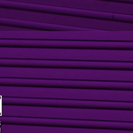
2
Sempre ligada nas tendências da moda, estilo e cultura, a Samea
Boutique recebeu em abril, os FIVE BLOGUERS para uma
liciosa tarde cheia de estilo. Nossas clientes puderam conferir,
ntamente com os blogueiros, as peças incríveis da coleção inverno
013. Confira quem passou por lá.
Loggia lança coleção de inverno Alcaçuz
AY
2
A Loggia realizou, em abril, um delicioso coquetel e desfile de
lançamento da coleção de inverno da marca Alcaçuz. Nesta
casião especial também esteve presente a designer de joias Marina
attar, que expos seus belíssimos trabalhos. Para nossas clientes,
 dia delicioso, cheio de inspirações com muito brilho, tecidos, mix de
res, além de muita diversão.