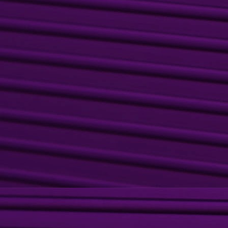
d
ch
du
c
sh
d
J
q
É
d
m
C
Pi
J