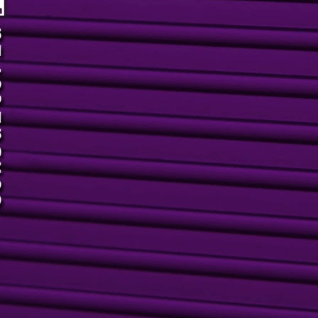
m dos maiores complexos para eventos do estado de São Paulo, o
grand Hall é referência em profissionalismo e qualidade para
alização de eventos sociais, empresariais e personalizados. O
grand é um convite para fazer sua imaginação voar, e esta é a
roposta dos empresários Rodrigo e Millena Huidobro, Mateus e
rnanda Antonelli: oferecer, aos seus clientes, ótima infraestrutura
om três ambientes diferenciados em um único endereço.
Ação Promocional: Legrand Kids e rádio Jovem Pan
AN
13
No mês de outubro, o buffet infantil Legrand Kids e a rádio Jovem
Pan Piracicaba realizaram uma super ação promocional e cultural
ue recebeu o nome de "Criança Feliz e Pais Ainda +". Na
ortunidade, os participantes tinham que responder a pergunta: Por
ue meu filho merece ganhar uma festa no Legrand Kids?
 Frase Vencedora foi: "Porque pra comemorar seu LegranDIA não
iste melhor lugar que o Legrand Kids!" de autoria de Maria Beatriz
alderan Rodrigues Bonassi.
Sucesso dos 5 anos da Feijoada Bio Ritmo
AN
13