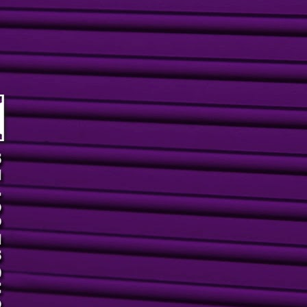
18
Movimento no circuito fashion de Piracicaba! Lu, Samea e André
Benatti abriram as portas da Samea Boutique em novo endereço,
a avenida Carlos Botelho, 617, causando frisson em comemoração
os 31 anos de história. A equipe Samea recebeu, em grande estilo,
migos e clientes apresentando as novidades do novo espaço, pensado
specialmente para oferecer mais conforto e comodidade, além do que
á de melhor no mundo das grifs femininas e masculinas.
Bio Ritmo Piracicaba: aulas especiais e eventos para
UN
18
seus alunos!
 Bio Ritmo Piracicaba sempre pensa na qualidade do treino dos seus
lunos e mensalmente proporciona atividades diferenciadas, como
las especiais e eventos.
onfira o porque é simplesmente INEXPLICÁVEL ser um aluno Bio
tmo!!
cê ainda não é aluno? Então acesse bioritmo.com.br e solicite seu
ee Pass de até 15 dias.
Yes, nós queremos Legrand Kids!
AY