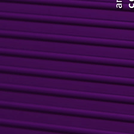
o
r
in
c
A 
tr
M
qu
p
M