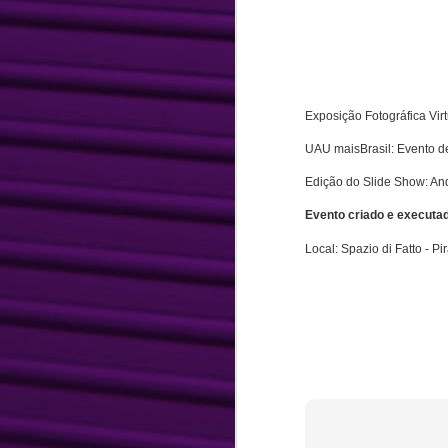
Exposição Fotográfica Vir
UAU maisBrasil: Evento d
Edição do Slide Show: And
Evento criado e executa
Local: Spazio di Fatto - P