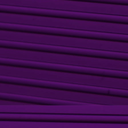
A Feijoada Bio Ritmo, que em 2013 comemorou sua 5ª edição, foi
mais uma vez um sucesso inexplicável! Mais de 500 convidados
eixaram o Carro de Boi simplesmente bombando de gente bonita,
eias de boas vibrações para curtiram as atrações incríveis como a
pla Lucas e João Pedro, DJ Oliver Gozalez e a ma-ra-vi-lho-sa
antora Juliana Barbosa com seu DJ Marcelo C - que fizeram um super
ow ao cair da tarde - levando os convidados ao delírio com o melhor
o house.
Inauguração POP SHOP
UN
18
POP SHOP é a nova loja, no centro de Piracicaba, que apresenta
semanalmente novidades fast-fashion super bacanas e, ainda,
ue se encaixam no seu bolso perfeitamente!
 a loja que você esperava para estar em dia com o visual, com roupas
e qualidade, que atendem todas as tendências da moda feminina e
asculina!
onheça a POP SHOP está na Rua Dom Pedro I, 955 - Centro -
racicaba. Informações: (19) 3422.6407.
Samea Boutique: Grand Open na Carlos Botelho
UN