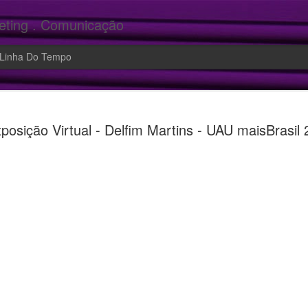
eting . Comunicação
Linha Do Tempo
Marketing:
JUN
posição Virtual - Delfim Martins - UAU maisBrasil
9
emoção no 
Você desperta emoção no s
faz se sentir mais intelige
fundamentais para a autoes
➡️ Conexão Emocional é no
decisão de compra, de um p
➡️ E o marketing emociona