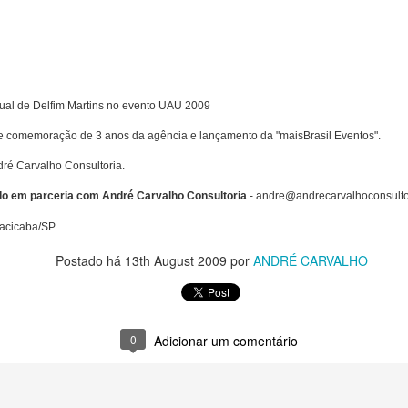
que fazem "carinho na alm
acolhimento. Este é momen
laço afetivo 🎀 que pode se
razão.
tual de Delfim Martins no evento UAU 2009
e comemoração de 3 anos da agência e lançamento da "maisBrasil Eventos".
ré Carvalho Consultoria.
do em parceria com André Carvalho Consultoria
- andre@andrecarvalhoconsultor
iracicaba/SP
Postado há
13th August 2009
por
ANDRÉ CARVALHO
0
Adicionar um comentário