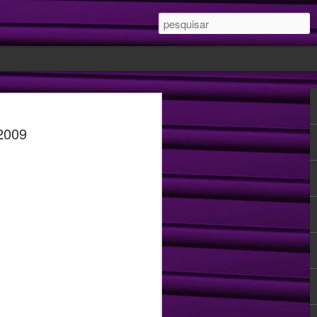
 Você desperta
 2009
seu cliente?
eu cliente? 🥰 Usa mensagens que o
nte, importante ou que ativa emoções
tima dele?⁣
me do sentimento diretamente ligado a
roduto ou serviço. ⁣
l trabalha, justamente, com mensagens