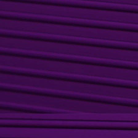
d
ch
du
c
sh
d
J
q
É
d
m
C
Pi
J
Layou