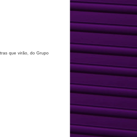
a" promovendo uma sensação de prazer,
to que se inicia a construção de um
guir ao longo da vida, ultrapassando a
tras que virão, do Grupo