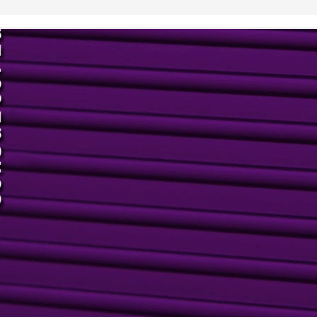
m dos maiores complexos para eventos do estado de São Paulo, o
grand Hall é referência em profissionalismo e qualidade para
alização de eventos sociais, empresariais e personalizados. O
grand é um convite para fazer sua imaginação voar, e esta é a
roposta dos empresários Rodrigo e Millena Huidobro, Mateus e
rnanda Antonelli: oferecer, aos seus clientes, ótima infraestrutura
om três ambientes diferenciados em um único endereço.
Ação Promocional: Legrand Kids e rádio Jovem Pan
AN
13
No mês de outubro, o buffet infantil Legrand Kids e a rádio Jovem
Pan Piracicaba realizaram uma super ação promocional e cultural
ue recebeu o nome de "Criança Feliz e Pais Ainda +". Na
ortunidade, os participantes tinham que responder a pergunta: Por
ue meu filho merece ganhar uma festa no Legrand Kids?
 Frase Vencedora foi: "Porque pra comemorar seu LegranDIA não
iste melhor lugar que o Legrand Kids!" de autoria de Maria Beatriz
alderan Rodrigues Bonassi.
Sucesso dos 5 anos da Feijoada Bio Ritmo
AN
13