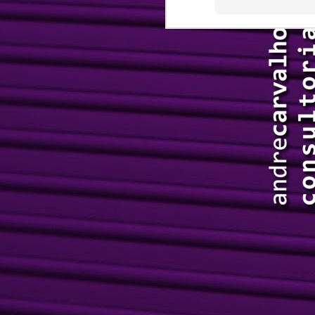
U
Le
re
Le
p
Fe
c
J
q
op
q
A
ex
C
J