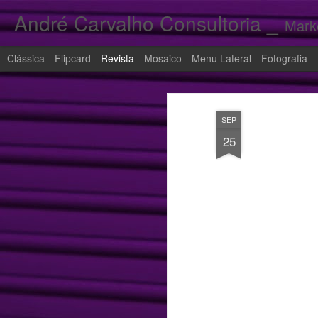
André Carvalho Consultoria _
Mark
Clássica
Flipcard
Revista
Mosaico
Menu Lateral
Fotografia
SEP
25