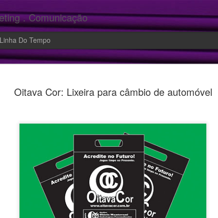
eting . Comunicação
Linha Do Tempo
Marketing:
JUN
Oitava Cor: Lixeira para câmbio de automóvel
9
emoção no 
Você desperta emoção no s
faz se sentir mais intelige
fundamentais para a autoes
➡️ Conexão Emocional é no
decisão de compra, de um p
➡️ E o marketing emociona