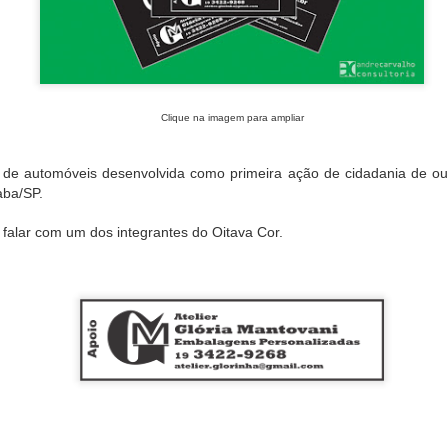
que fazem "carinho na alm
acolhimento. Este é momen
laço afetivo 🎀 que pode se
razão.
Clique na imagem para ampliar
s de automóveis desenvolvida como primeira ação de cidadania de ou
aba/SP.
ó falar com um dos integrantes do Oitava Cor.