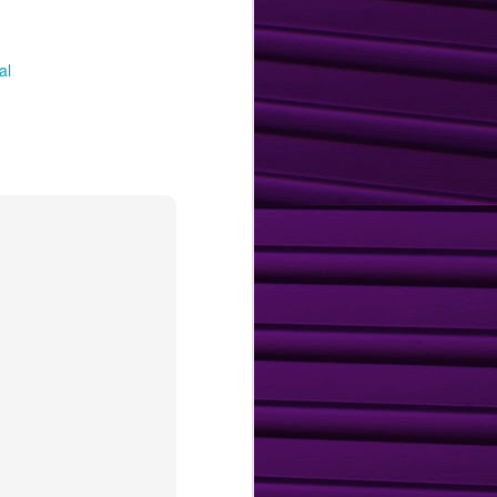
Parar ou seguir?
MAR
9
Marketing na crise!
al
A economia dá sinais de
instabilidade e divergências nas
interpretações, porém na prática,
muitos já sentem a "dificuldade"
econômica.