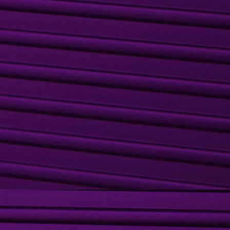
ciar abuso
.