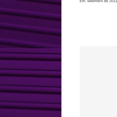
Em: setembro de 2011
Marketing,
APR
9
Comunicação e
Eventos
André Carvalho Consultoria de
Marketing, Comunicação e
Eventos é uma empresa
direcionada ao diagnóstico e
formulação de soluções
desenvolvendo projetos
F
personalizados e alinhados ao
planejamento estratégico da sua
G
empresa. Com foco no resultado,
re
utilizamos estratégias, soluções
i
criativas e viáveis
ve
financeiramente ao seu negócio,
S
focando vendas.
po
s
J