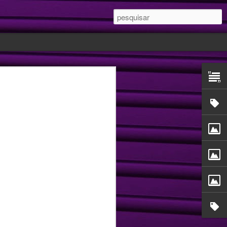
 Você desperta
seu cliente?
eu cliente? 🥰 Usa mensagens que o
nte, importante ou que ativa emoções
tima dele?⁣
me do sentimento diretamente ligado a
roduto ou serviço. ⁣
l trabalha, justamente, com mensagens