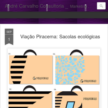
André Carvalho Consultoria _
Marketing . Comunicação
SEP
Viação Piracema: Sacolas ecológicas
1