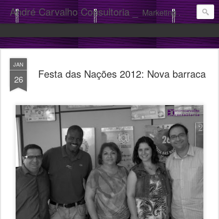
André Carvalho Consultoria _
Marketing . Comunicação
JAN
Festa das Nações 2012: Nova barraca
26