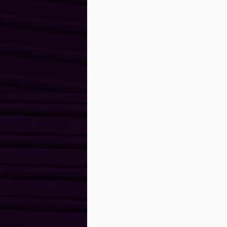
Marketing,
APR
9
Comunicação e
Eventos
André Carvalho Consultoria de
Marketing, Comunicação e
Eventos é uma empresa
direcionada ao diagnóstico e
formulação de soluções
desenvolvendo projetos
F
personalizados e alinhados ao
planejamento estratégico da sua
G
empresa. Com foco no resultado,
re
utilizamos estratégias, soluções
i
criativas e viáveis
ve
financeiramente ao seu negócio,
S
focando vendas.
po
s
J