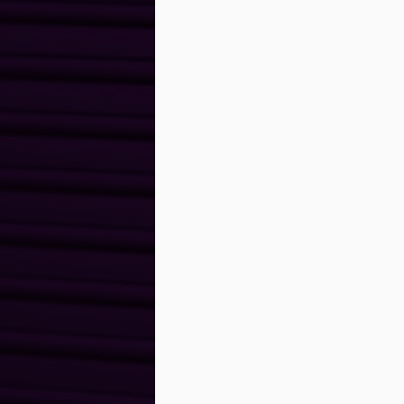
n
a
a
e
h
J
A
a
au
C
Ri
Vo
Fr
M