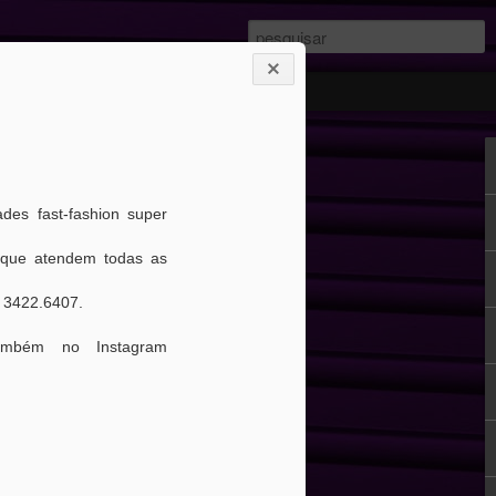
 Você desperta
seu cliente?
es fast-fashion super
eu cliente? 🥰 Usa mensagens que o
 que atendem todas as
nte, importante ou que ativa emoções
tima dele?⁣
) 3422.6407.
ambém no Instagram
me do sentimento diretamente ligado a
roduto ou serviço. ⁣
l trabalha, justamente, com mensagens