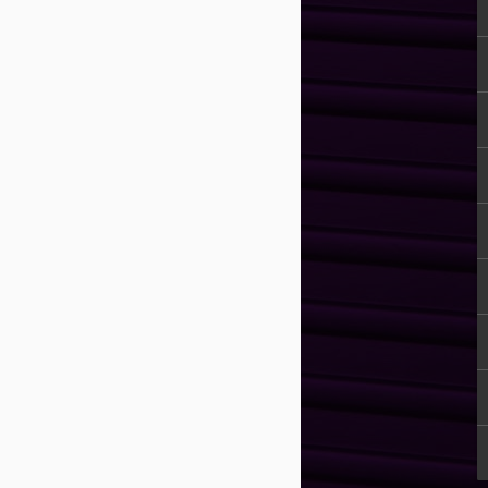
a" promovendo uma sensação de prazer,
to que se inicia a construção de um
guir ao longo da vida, ultrapassando a