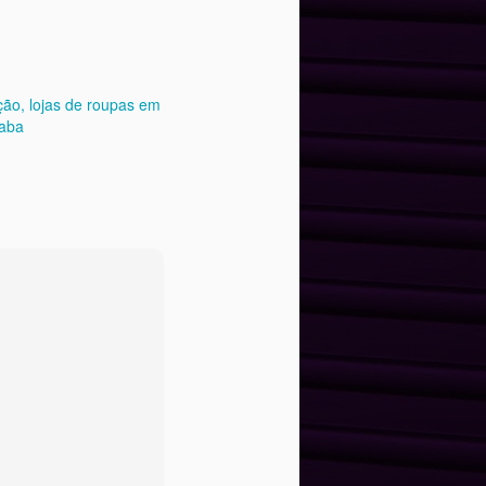
ção
lojas de roupas em
caba