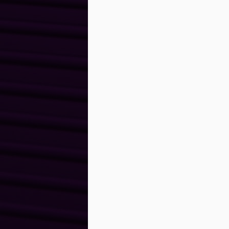
o
r
in
c
A 
tr
M
qu
p
M