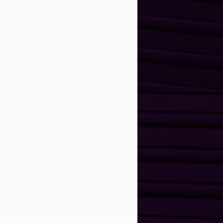
Parar ou seguir?
MAR
9
Marketing na crise!
A economia dá sinais de
instabilidade e divergências nas
interpretações, porém na prática,
muitos já sentem a "dificuldade"
econômica.