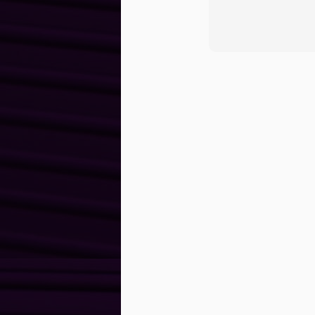
d
ch
du
c
sh
d
J
q
É
d
m
C
Pi
J