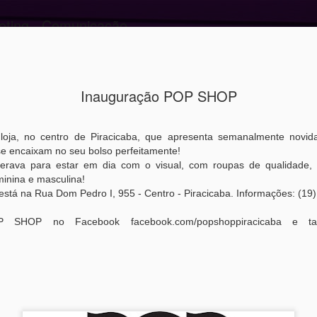
eting . Comunicação
Linha Do Tempo
Inauguração POP SHOP
Marketing:
JUN
9
emoção no 
ja, no centro de Piracicaba, que apresenta semanalmente novidad
se encaixam no seu bolso perfeitamente!
Você desperta emoção no s
perava para estar em dia com o visual, com roupas de qualidade,
faz se sentir mais intelige
inina e masculina!
fundamentais para a autoes
á na Rua Dom Pedro I, 955 - Centro - Piracicaba. Informações: (19
 SHOP no Facebook facebook.com/popshoppiracicaba e t
➡️ Conexão Emocional é no
decisão de compra, de um p
➡️ E o marketing emociona