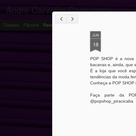
André Carvalho Consultoria _
Mark
Clássica
Flipcard
Revista
Mosaico
Menu Lateral
Fotografia
JUN
18
POP SHOP é a nova lo
bacanas e, ainda, que 
É a loja que você es
tendências da moda fem
Conheça a POP SHOP est
Faça parte da POP
@popshop_piracicaba