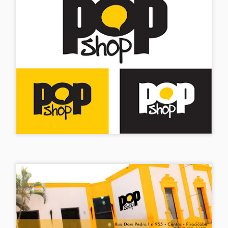
que fazem "carinho na alm
acolhimento. Este é momen
laço afetivo 🎀 que pode se
razão.