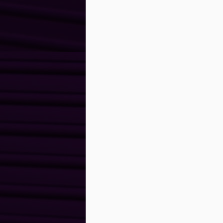
de
ju
2
M
o
Kh
um
co